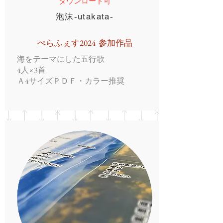
ダウンロード可
​泡沫-utakata-
​ぺらふぇす2024 参加作品
海をテーマにした五行歌
4人×3首
Ａ4サイズＰＤＦ・カラー推奨