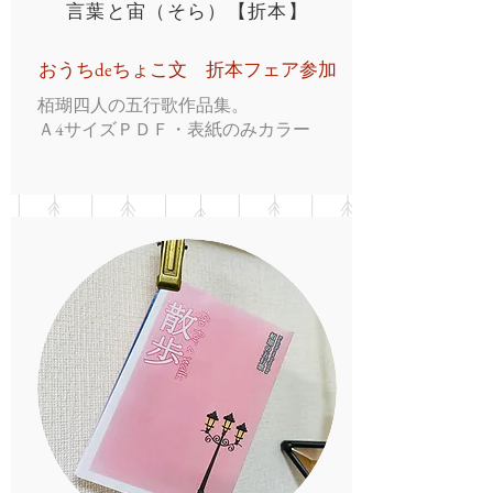
言葉と宙（そら）【折本】
​おうちdeちょこ文 折本フェア参加
栢瑚四人の五行歌作品集。
Ａ4サイズＰＤＦ・表紙のみカラー