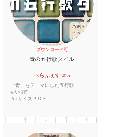
ダウンロード可
青の五行歌タイル
ぺらふぇす2025
「青」をテーマにした五行歌
4人×3首
Ａ4サイズＰＤＦ