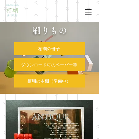
​刷りもの
栢瑚の冊子
ダウンロード可のペーパー等
栢瑚の本棚（準備中）