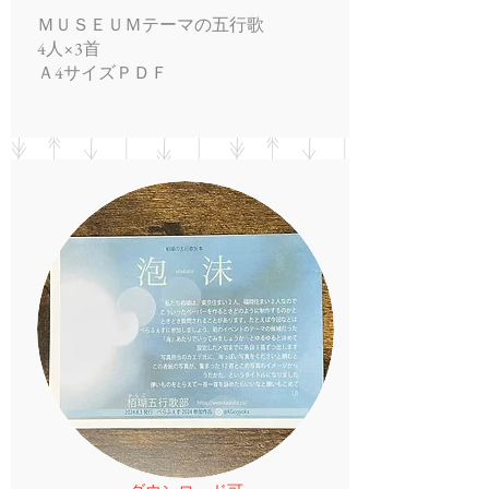
ＭＵＳＥＵＭテーマの五行歌
4人×3首
Ａ4サイズＰＤＦ