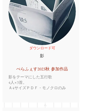
ダウンロード可
影
ぺらふぇす2023秋 参加作品
影をテーマにした五行歌
4人×3首。
Ａ4サイズＰＤＦ・モノクロのみ