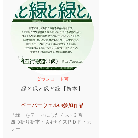
ダウンロード可
緑と緑と緑と緑【折本】
ペーパーウェル08参加作品
「緑」をテーマにした４人×３首。
四つ折り折本・Ａ4サイズＰＤＦ・カ
ラー