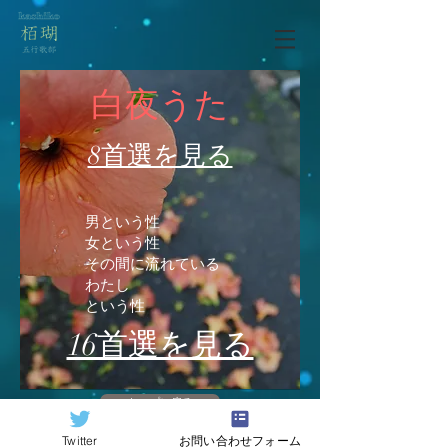
​白夜うた
8首選を見る
男という性
女という性
その間に流れている
わたし
という性
16首選を見る
トップに戻る
Twitter
お問い合わせフォーム