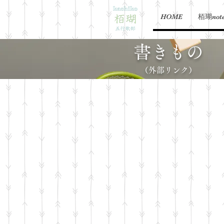
HOME
栢瑚not
書きもの
（外部リンク）