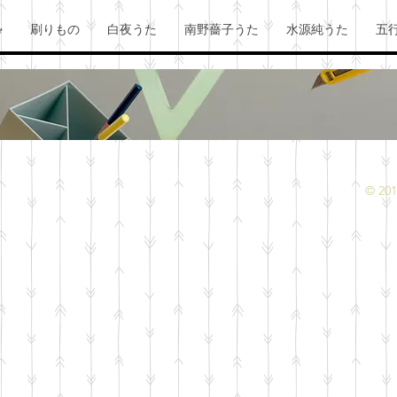
e
刷りもの
白夜うた
南野薔子うた
水源純うた
五
© 201